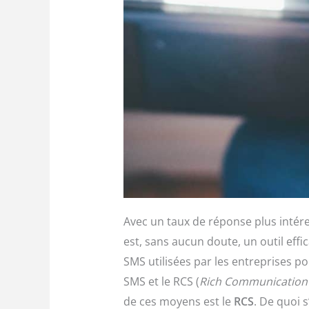
Avec un taux de réponse plus intére
est, sans aucun doute, un outil effic
SMS utilisées par les entreprises p
SMS et le RCS (
Rich Communication 
de ces moyens est le
RCS
. De quoi s’