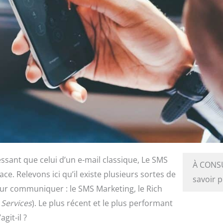
ssant que celui d’un e-mail classique, Le SMS
À CONS
ace. Relevons ici qu’il existe plusieurs sortes de
savoir 
our communiquer : le SMS Marketing, le Rich
Services
). Le plus récent et le plus performant
agit-il ?