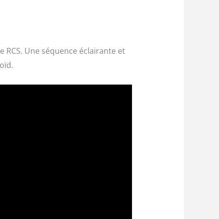
rie RCS. Une séquence éclairante et
oïd.