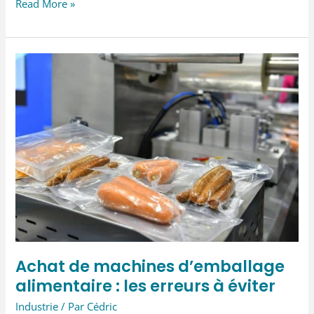
Comment
Read More »
une
bonne
maintenance
préventive
réduit
vos
coûts
opérationnels
Achat de machines d’emballage
alimentaire : les erreurs à éviter
Industrie
/ Par
Cédric