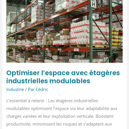
mains
adaptés
à
vos
besoins
professionnels
Optimiser l’espace avec étagères
industrielles modulables
Industrie
/ Par
Cédric
L’essentiel à retenir : Les étagères industrielles
modulables optimisent l’espace via leur adaptabilité aux
charges variées et leur exploitation verticale. Boostent
productivité, minimisent les risques et s’adaptent aux