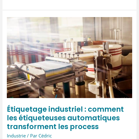
polaire
pour
femme
sans
manches
:
mobilité
et
chaleur
au
travail
Étiquetage industriel : comment
les étiqueteuses automatiques
transforment les process
Industrie
/ Par
Cédric