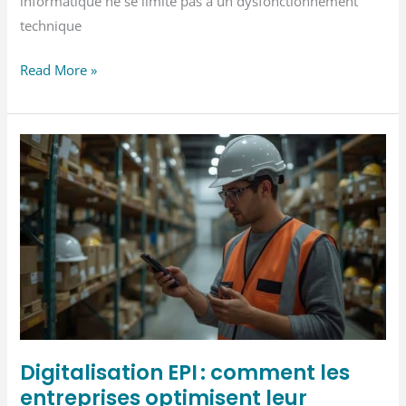
informatique ne se limite pas à un dysfonctionnement
technique
Coût
Read More »
d’une
panne
informatique
pour
une
PME
Digitalisation EPI : comment les
entreprises optimisent leur