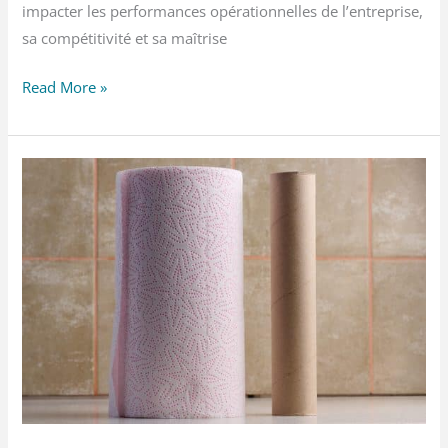
impacter les performances opérationnelles de l’entreprise,
sa compétitivité et sa maîtrise
Réparation
Read More »
industrielle
externe
vs
atelier
interne
:
quel
compromis
?