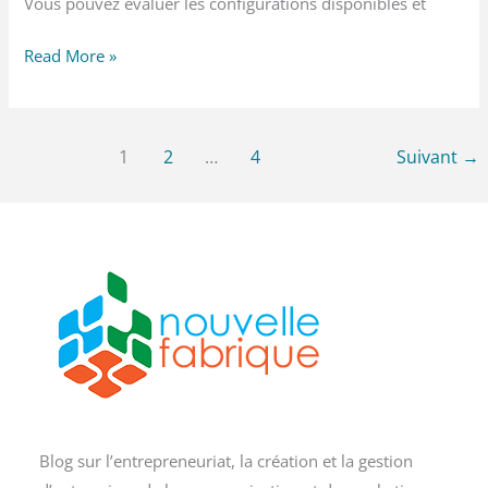
Vous pouvez évaluer les configurations disponibles et
Comparatif
Read More »
des
solutions
d’armoires
1
2
…
4
Suivant
→
de
traitement
d’air
pour
les
industriels
Blog sur l’entrepreneuriat, la création et la gestion