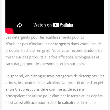
Les détergents pour les établissements publics
N’oubliez pas d’inclure
les détergents
dans votre liste de
produits à acheter en gros. Nous vous recommandons de
miser sur des produits à la fois efficaces, écologiques et
sans danger pour les personnes et les surfaces.
En général, on distingue trois catégories de détergents : les
acides, les neutres et les alcalins. Un produit doté d’un pH
entre 0 et 6 est considéré comme acide et sera
principalement utilisé pour éliminer le tartre et les dépôts.
Il est aussi efficace pour traiter
le calcaire
et la rouille.