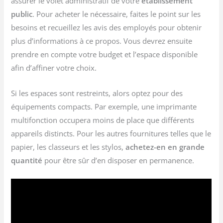
assurer le volet administratif de votre
établissement
public
. Pour acheter le nécessaire, faites le point sur les
besoins et recueillez les avis des employés pour obtenir
plus d’informations à ce propos. Vous devrez ensuite
prendre en compte votre budget et l’espace disponible
afin d’affiner votre choix.
Si les espaces sont restreints, alors optez pour des
équipements compacts. Par exemple, une imprimante
multifonction occupera moins de place que différents
appareils distincts. Pour les autres fournitures telles que le
papier, les classeurs et les stylos,
achetez-en en grande
quantité
pour être sûr d’en disposer en permanence.