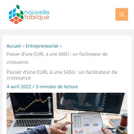
Aller
au
contenu
Accueil
Entrepreneuriat
Passer d’une EURL à une SASU : un facilitateur de
croissance
Passer d’une EURL à une SASU : un facilitateur de
croissance
4 avril 2022
/
3 minutes de lecture