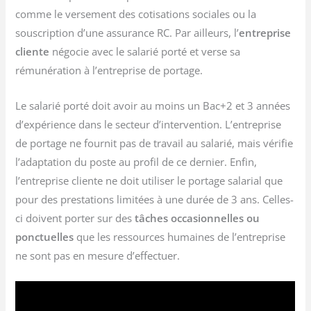
comme le versement des cotisations sociales ou la
souscription d’une assurance RC. Par ailleurs, l’
entreprise
cliente
négocie avec le salarié porté et verse sa
rémunération à l’entreprise de portage.
Le salarié porté doit avoir au moins un Bac+2 et 3 années
d’expérience dans le secteur d’intervention. L’entreprise
de portage ne fournit pas de travail au salarié, mais vérifie
l’adaptation du poste au profil de ce dernier. Enfin,
l’entreprise cliente ne doit utiliser le portage salarial que
pour des prestations limitées à une durée de 3 ans. Celles-
ci doivent porter sur des
tâches occasionnelles ou
ponctuelles
que les ressources humaines de l’entreprise
ne sont pas en mesure d’effectuer.