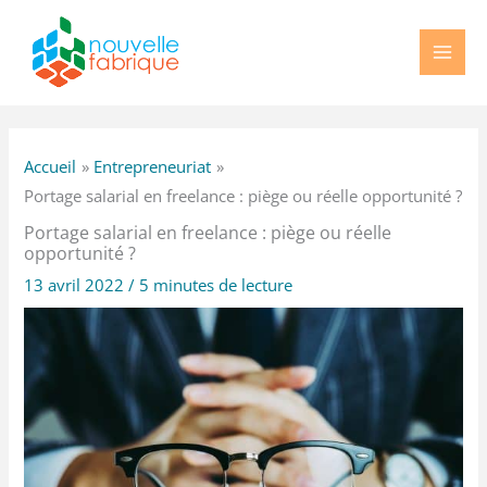
Aller
au
contenu
Accueil
Entrepreneuriat
Portage salarial en freelance : piège ou réelle opportunité ?
Portage salarial en freelance : piège ou réelle
opportunité ?
13 avril 2022
/
5 minutes de lecture