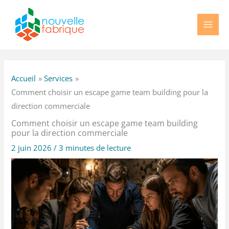
Aller
au
contenu
Accueil
Services
Comment choisir un escape game team building pour la
direction commerciale
Comment choisir un escape game team building
pour la direction commerciale
2 juin 2026
/
3 minutes de lecture