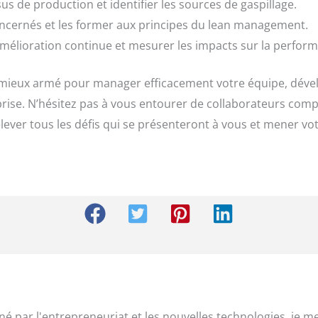
us de production et identifier les sources de gaspillage.
oncernés et les former aux principes du lean management.
mélioration continue et mesurer les impacts sur la performa
z mieux armé pour manager efficacement votre équipe, dével
prise. N’hésitez pas à vous entourer de collaborateurs com
ever tous les défis qui se présenteront à vous et mener vot
é par l'entrepreneuriat et les nouvelles technologies, je m