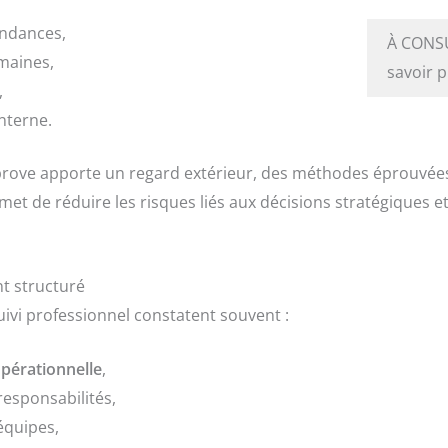
endances,
À CONS
maines,
savoir 
,
interne.
e apporte un regard extérieur, des méthodes éprouvées e
met de réduire les risques liés aux décisions stratégiques 
t structuré
uivi professionnel constatent souvent :
pérationnelle
,
 responsabilités,
équipes,