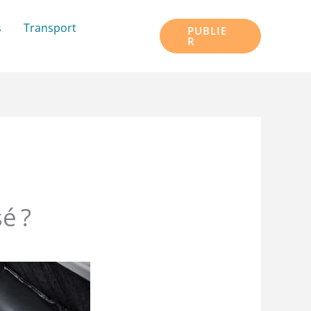
s
Transport
PUBLIE
R
é ?