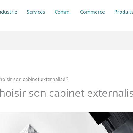
ndustrie
Services
Comm.
Commerce
Produit
isir son cabinet externalisé ?
isir son cabinet externalis