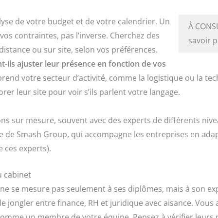
lyse de votre budget et de votre calendrier. Un
À CONS
 vos contraintes, pas l’inverse. Cherchez des
savoir 
distance ou sur site, selon vos préférences.
-ils ajuster leur présence en fonction de vos
end votre secteur d’activité, comme la logistique ou la tec
er leur site pour voir s’ils parlent votre langage.
ns sur mesure, souvent avec des experts de différents nive
he de Smash Group, qui accompagne les entreprises en adapt
 ces experts).
u cabinet
sé ne se mesure pas seulement à ses diplômes, mais à son e
 de jongler entre finance, RH et juridique avec aisance. Vou
comme un membre de votre équipe. Pensez à vérifier leurs ré