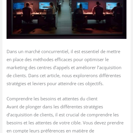
Dans un marché concurrentiel, il est essentiel de mettre
en place des méthodes efficaces pour optimiser le
marketing des centres d’appels et améliorer l’acquisition
de clients. Dans cet article, nous explorerons différentes
stratégies et leviers pour atteindre ces objectifs.
Comprendre les besoins et attentes du client
Avant de plonger dans les différentes stratégies
d’acquisition de clients, il est crucial de comprendre les
besoins et les attentes de votre cible. Vous devez prendre
en compte leurs préférences en matière de