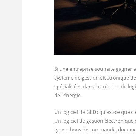
Si une entreprise souhaite gagner en
système de gestion électronique d
spécialisées dans la création de lo
de l’énergie.
Un logiciel de GED : qu’est-ce que c’e
Un logiciel de gestion électroniqu
types : bons de commande, documents