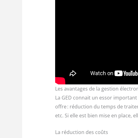
Les avantages de la gestion électr
La GED connait un essor important e
offre : réduction du temps de trait
etc. Si elle est bien mise en place, 
La réduction des coûts