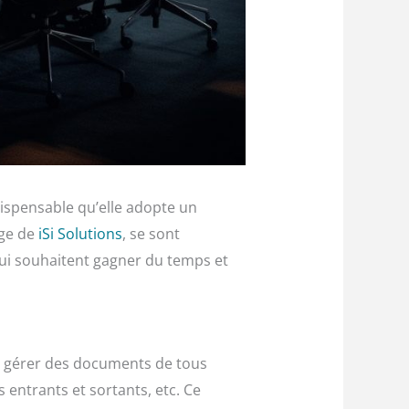
ndispensable qu’elle adopte un
age de
iSi Solutions
, se sont
 qui souhaitent gagner du temps et
de gérer des documents de tous
entrants et sortants, etc. Ce