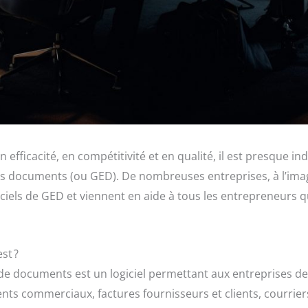
 efficacité, en compétitivité et en qualité, il est presque i
es documents (ou GED). De nombreuses entreprises, à l’im
giciels de GED et viennent en aide à tous les entrepreneurs
st ?
e de documents est un logiciel permettant aux entreprises 
 commerciaux, factures fournisseurs et clients, courriers 