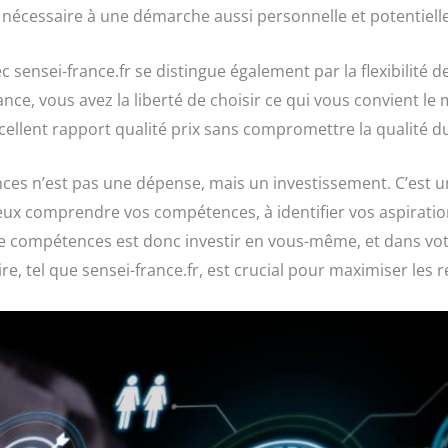
 nécessaire à une démarche aussi personnelle et potentiell
 sensei-france.fr se distingue également par la flexibilité 
nce, vous avez la liberté de choisir ce qui vous convient le 
cellent rapport qualité prix sans compromettre la qualité du
es n’est pas une dépense, mais un investissement. C’est 
ux comprendre vos compétences, à identifier vos aspiration
 de compétences est donc investir en vous-même, et dans votr
re, tel que sensei-france.fr, est crucial pour maximiser les 