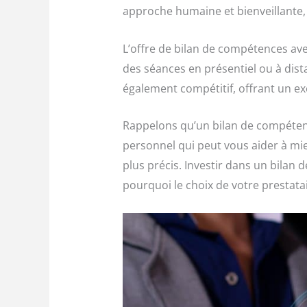
approche humaine et bienveillante,
L’offre de bilan de compétences avec
des séances en présentiel ou à dista
également compétitif, offrant un ex
Rappelons qu’un bilan de compétenc
personnel qui peut vous aider à mie
plus précis. Investir dans un bilan
pourquoi le choix de votre prestatai