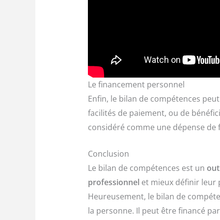
Le financement personnel
Enfin, le bilan de compétences peut
facilités de paiement, ou de bénéfi
considéré comme une dépense de f
Conclusion
Le bilan de compétences est un
out
professionnel
et mieux définir leur
Heureusement, le bilan de compétenc
la personne. Il peut être financé p