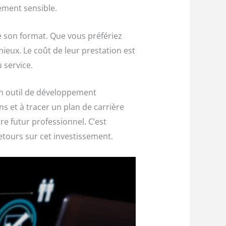
ement sensible.
de son format. Que vous préfériez
mieux. Le coût de leur prestation est
 service.
un outil de développement
s et à tracer un plan de carrière
e futur professionnel. C’est
retours sur cet investissement.