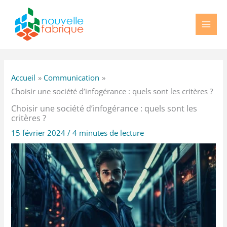
Aller
au
contenu
Accueil
Communication
Choisir une société d’infogérance : quels sont les critères ?
Choisir une société d’infogérance : quels sont les
critères ?
15 février 2024
/
4 minutes de lecture