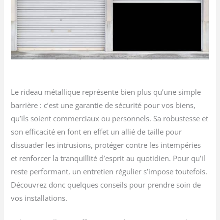
Le rideau métallique représente bien plus qu’une simple
barrière : c’est une garantie de sécurité pour vos biens,
qu’ils soient commerciaux ou personnels. Sa robustesse et
son efficacité en font en effet un allié de taille pour
dissuader les intrusions, protéger contre les intempéries
et renforcer la tranquillité d’esprit au quotidien. Pour qu’il
reste performant, un entretien régulier s’impose toutefois.
Découvrez donc quelques conseils pour prendre soin de
vos installations.