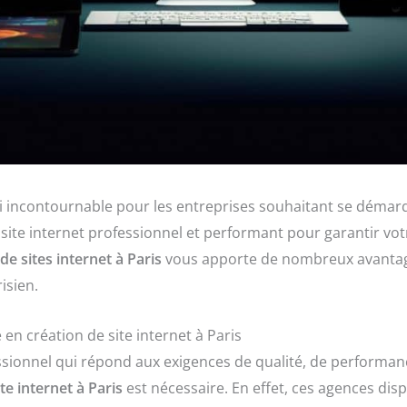
i incontournable pour les entreprises souhaitant se démarq
site internet professionnel et performant pour garantir votre
de sites internet à Paris
vous apporte de nombreux avantages
isien.
 en création de site internet à Paris
essionnel qui répond aux exigences de qualité, de performanc
te internet à Paris
est nécessaire. En effet, ces agences dis