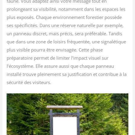
faune. Vous adaptez ainsi votre message tout en
prolongeant sa visibilité, notamment dans les espaces les
plus exposés. Chaque environnement forestier possède
ses spécificités. Dans une réserve naturelle par exemple,
un panneau discret, mais précis, sera préférable. Tandis
que dans une zone de loisirs fréquentée, une signalétique
plus visible pourra être envisagée. Cette phase
préparatoire permet de limiter l’impact visuel sur
l’écosystème. Elle assure aussi que chaque panneau
installé trouve pleinement sa justification et contribue à la
sécurité des visiteurs.