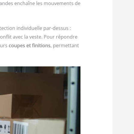
mmandes enchaîne les mouvements de
ection individuelle par-dessus :
onflit avec la veste. Pour répondre
eurs
coupes et finitions
, permettant