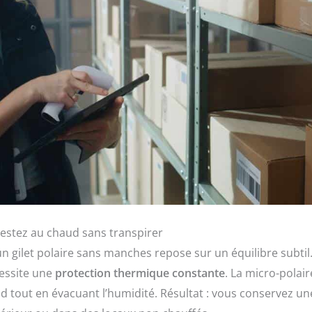
 restez au chaud sans transpirer
n gilet polaire sans manches repose sur un équilibre subtil.
cessite une
protection thermique constante
. La micro-polair
d tout en évacuant l’humidité. Résultat : vous conservez u