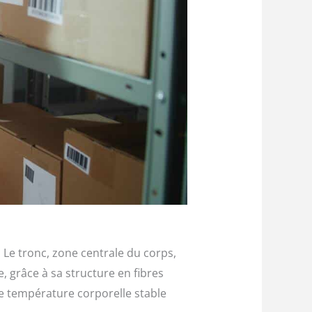
 Le tronc, zone centrale du corps,
e, grâce à sa structure en fibres
ne température corporelle stable