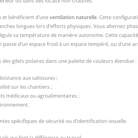
térieur ou dans des locaux non chauffés.
s et bénéficient d’une
ventilation naturelle
. Cette configurat
nches longues lors d’efforts physiques. Vous alternez pha
rps régule sa température de manière autonome. Cette capacit
n passe d’un espace froid à un espace tempéré, ou d’une act
des gilets polaires dans une palette de couleurs étendue :
ésistance aux salissures ;
ilité sur les chantiers ;
s médicaux ou agroalimentaires ;
nvironnement.
es spécifiques de sécurité ou d’identification visuelle.
tails qui font la différence au travail